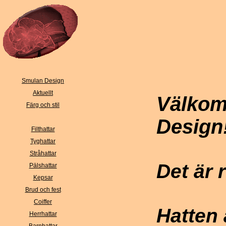
Smulan Design
Aktuellt
Välkom
Färg och stil
Design
Filthattar
Tyghattar
Stråhattar
Det är 
Pälshattar
Kepsar
Brud och fest
Coiffer
Hatten ä
Herrhattar