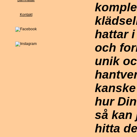
Barnhattar
komplem
Kontakt
klädsel
hattar 
och for
unik oc
hantver
kanske
hur Din
så kan j
hitta d